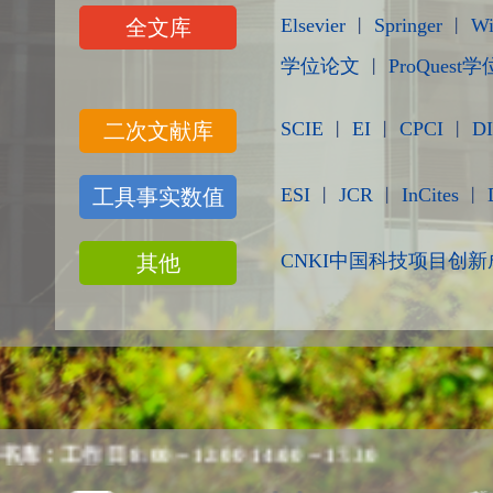
Elsevier
Springer
Wi
全文库
丨
丨
学位论文
ProQuest
丨
SCIE
EI
CPCI
DI
二次文献库
丨
丨
丨
ESI
JCR
InCites
工具事实数值
丨
丨
丨
CNKI中国科技项目创
其他
 8:00－12:00 14:00－17:30